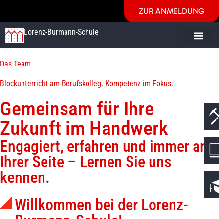
ZUR ANMELDUNG
Lorenz-Burmann-Schule
Das Team
Blockunterricht am Berufskolleg. Kompetenz im Fokus.
Gemeinsam für Ihre
Zukunft im Handwerk
Engagiert, erfahren und immer an
Ihrer Seite – Lernen Sie uns
kennen.
Willkommen bei der Lorenz-