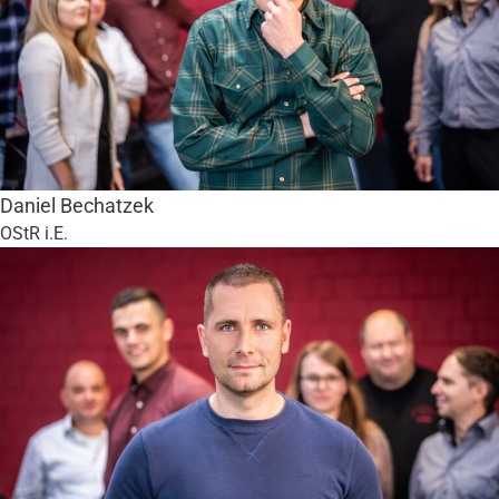
Daniel Bechatzek
OStR i.E.