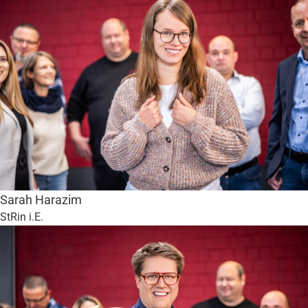
Sarah Harazim
StRin i.E.