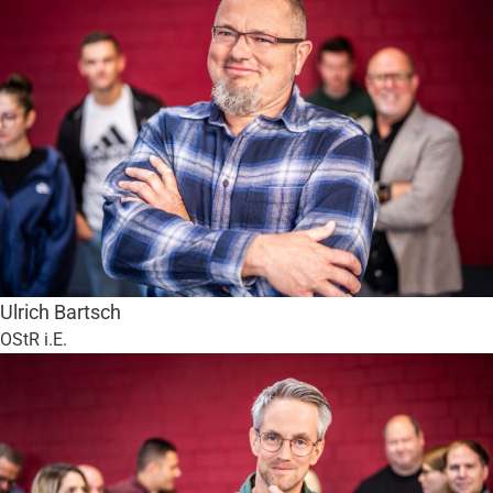
Ulrich Bartsch
OStR i.E.