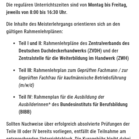
Die regulären Unterrichtszeiten sind von
Montag bis Freitag,
jeweils von 8:00 bis 16:30 Uhr
.
Die Inhalte des Meisterlehrgangs orientieren sich an den
gültigen Rahmenlehrplänen:
Teil I und II
: Rahmenlehrpläne des
Zentralverbands des
Deutschen Dachdeckerhandwerks (ZVDH)
und der
Zentralstelle für die Weiterbildung im Handwerk (ZWH)
Teil III
: Rahmenlehrplan zum
Geprüften Fachmann / zur
Geprüften Fachfrau für kaufmännische Betriebsführung
(m/w/d)
Teil IV
: Rahmenplan für die
Ausbildung der
Ausbilder
innen* des
Bundesinstituts für Berufsbildung
(BIBB)
Sollten Nachweise über erfolgreich absolvierte Prüfungen der
Teile III oder IV bereits vorliegen, entfällt die Teilnahme am
entsprechenden Unterrichtsblock. Die Kursgebühr bleibt dabei