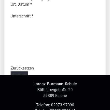
Ort, Datum
*
Unterschrift
*
Zurücksetzen
Absenden
Lorenz-Burmann-Schule
Böttenbergstraße 20
59889 Eslohe
Telefon:
02973 97090