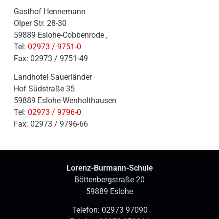
Gasthof Hennemann
Olper Str. 28-30
59889 Eslohe-Cobbenrode ‚
Tel:
02973 / 9751-0
Fax: 02973 / 9751-49
Landhotel Sauerländer
Hof Südstraße 35
59889 Eslohe-Wenholthausen
Tel:
02973 / 9796-0
Fax: 02973 / 9796-66
Lorenz-Burmann-Schule
Böttenbergstraße 20
59889 Eslohe
Telefon:
02973 97090