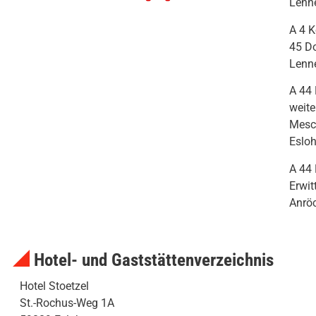
Lenn
A 4 K
45 Do
Lenn
A 44
weit
Mesc
Eslo
A 44
Erwit
Anrö
Hotel- und Gaststättenverzeichnis
Hotel Stoetzel
St.-Rochus-Weg 1A